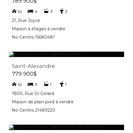
789 900$
4
3
2
10
21, Rue Joyce
Maison à étages à vendre
No Centris 15680481
Saint-Alexandre
779 900$
5
1
1
10
1800, Rue St-Gérard
Maison de plain-pied à vendre
No Centris 21489220