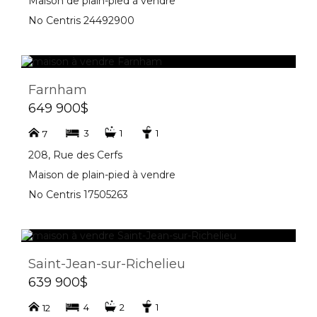
Maison de plain-pied à vendre
No Centris 24492900
Farnham
649 900$
3
1
1
7
208, Rue des Cerfs
Maison de plain-pied à vendre
No Centris 17505263
Saint-Jean-sur-Richelieu
639 900$
4
2
1
12