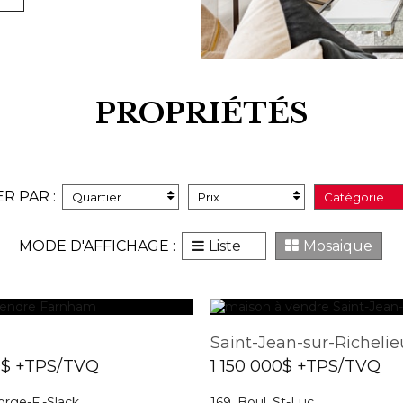
PROPRIÉTÉS
ER PAR :
Quartier
Prix
Catégorie
MODE D'AFFICHAGE :
Liste
Mosaique
Saint-Jean-sur-Richelie
0$ +TPS/TVQ
1 150 000$ +TPS/TVQ
orge-F.-Slack
169, Boul. St-Luc