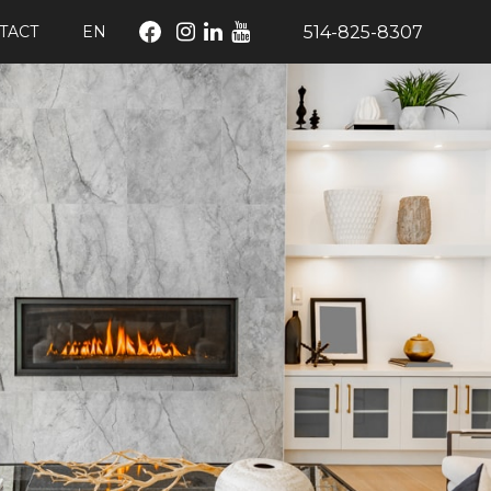
514-825-8307
TACT
EN