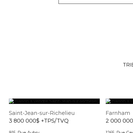
TRI
Saint-Jean-sur-Richelieu
Farnham
3 800 000$ +TPS/TVQ
2 000 00
915, Rue Aubry
1265, Rue Ge