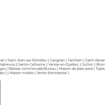
yan
|
Saint-Jean-sur-Richelieu
|
Carignan
|
Farnham
|
Saint-Alexa
Sabrevois
|
Sainte-Catherine
|
Venise-en-Québec
|
Sutton
|
Brom
ges
|
Bâtisse commerciale/Bureau
|
Maison de plain-pied
|
Triple
ain
|
|
Maison mobile
|
Vente d'entreprise
|