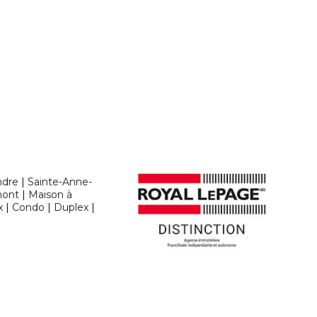
ndre
|
Sainte-Anne-
ont
|
Maison à
x
|
Condo
|
Duplex
|