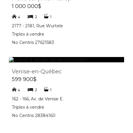
1 000 000$
2
1
4
2177 - 2181, Rue Wurtele
Triplex à vendre
No Centris 27621583
Venise-en-Québec
599 900$
2
1
4
162 - 166, Av. de Venise E.
Triplex à vendre
No Centris 28384160