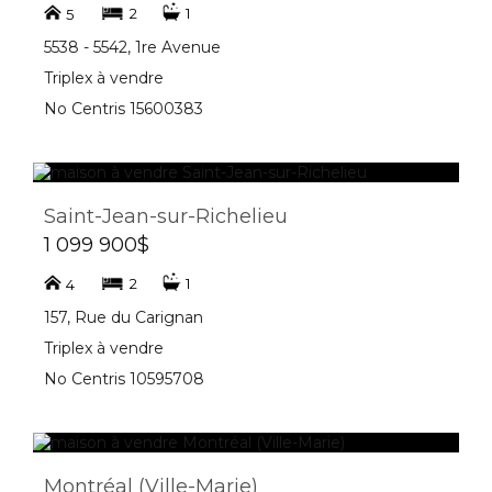
2
1
5
5538 - 5542, 1re Avenue
Triplex à vendre
No Centris 15600383
Saint-Jean-sur-Richelieu
1 099 900$
2
1
4
157, Rue du Carignan
Triplex à vendre
No Centris 10595708
Montréal (Ville-Marie)