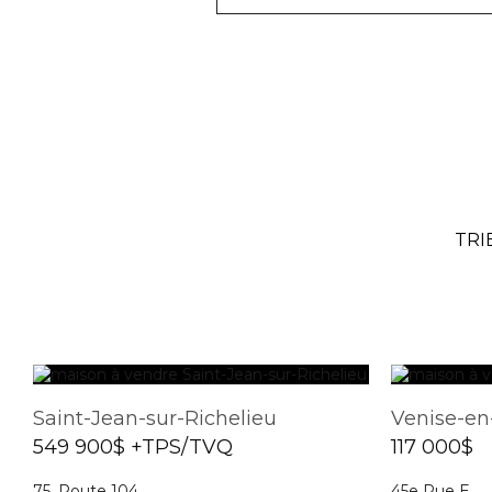
TRI
Saint-Jean-sur-Richelieu
Venise-e
549 900$ +TPS/TVQ
117 000$
75, Route 104
45e Rue E.