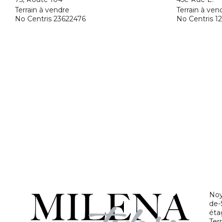
Terrain à vendre
Terrain à ven
No Centris 23622476
No Centris 1
No
de-
éta
Terr