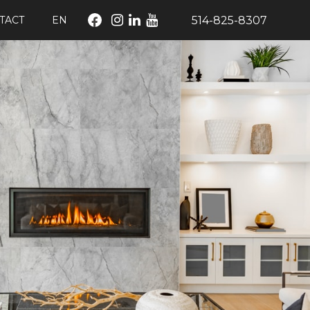
514-825-8307
TACT
EN