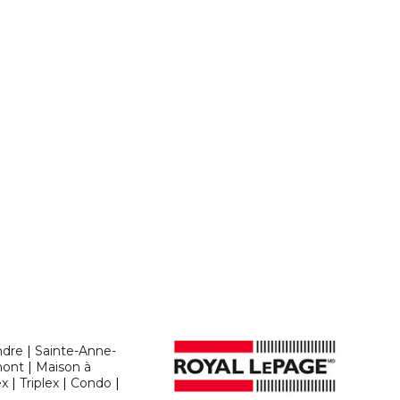
ndre
|
Sainte-Anne-
ont
|
Maison à
ex
|
Triplex
|
Condo
|