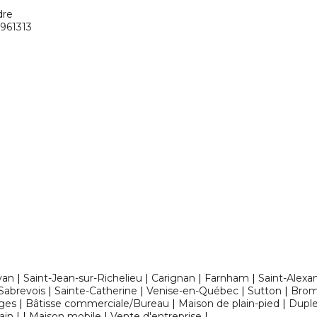
dre
2961313
yan
|
Saint-Jean-sur-Richelieu
|
Carignan
|
Farnham
|
Saint-Alexa
Sabrevois
|
Sainte-Catherine
|
Venise-en-Québec
|
Sutton
|
Brom
ges
|
Bâtisse commerciale/Bureau
|
Maison de plain-pied
|
Dupl
ain
|
|
Maison mobile
|
Vente d'entreprise
|